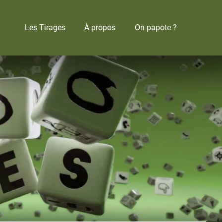
Les Tirages
À propos
On papote ?