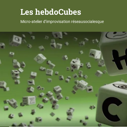
Les hebdoCubes
Micro-atelier d’improvisation réseausocialesque
Skip
to
content