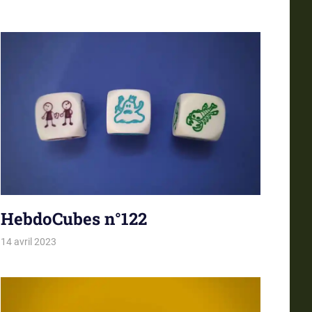
HebdoCubes n°122
14 avril 2023
La estro de la kubetoj
Tirages