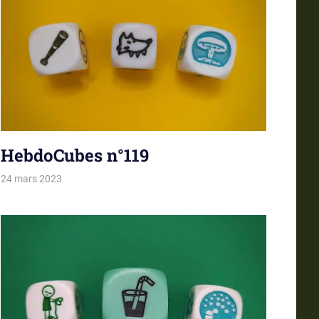
HebdoCubes n°119
24 mars 2023
La estro de la kubetoj
Tirages