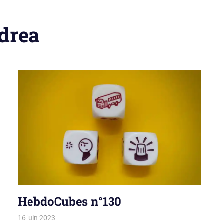
drea
HebdoCubes n°130
16 juin 2023
La estro de la kubetoj
Tirages