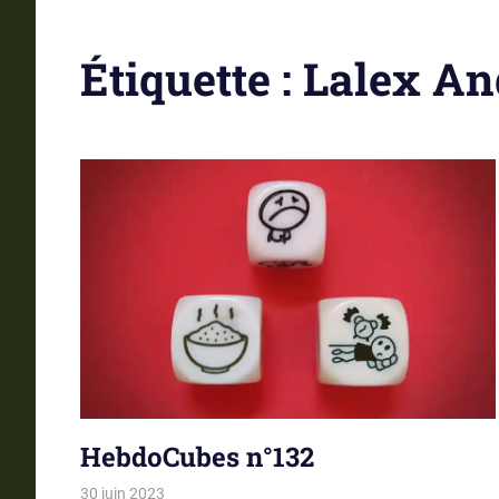
Étiquette :
Lalex An
HebdoCubes n°132
30 juin 2023
La estro de la kubetoj
Tirages