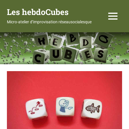
Les hebdoCubes
MENU
Micro-atelier d’improvisation réseausocialesque
Skip
to
content