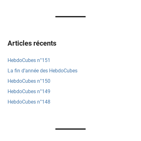
Fabrys
Besson
Ketty
Steward
Lalex
Articles récents
Andrea
Lamo
HebdoCubes n°151
Mathieu
La fin d’année des HebdoCubes
Doublet
HebdoCubes n°150
Nicolas
HebdoCubes n°149
Boulesteix
Nimentrix
HebdoCubes n°148
Spleen
l’Ancien
Torrentcielle
Vincent