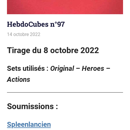
HebdoCubes n°97
14 octobre 2022
La estro de la kubetoj
Tirages
Tirage du 8 octobre 2022
Sets utilisés :
Original
–
Heroes
–
Actions
Soumissions :
Spleenlancien