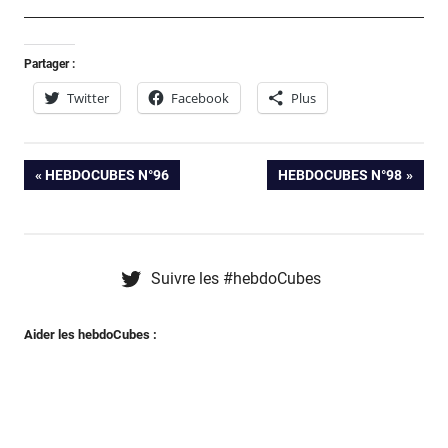
Partager :
Twitter
Facebook
Plus
Albert
Navigation
PREVIOUS
NEXT
HEBDOCUBES N°96
HEBDOCUBES N°98
Aribaud
POST:
POST:
Alex
de
Nikolavitch
l’article
Caporal
Suivre les #hebdoCubes
Pancho
Claire
Aider les hebdoCubes :
Billaud
Cli-
fugees et
Fantaisie
Elmerlickamul