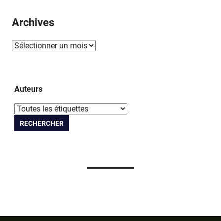
Corlaix
Winny
Archives
Taniguchi
Auteurs