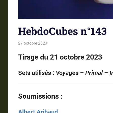
HebdoCubes n°143
27 octobre 2023
La estro de la kubetoj
Tirages
Tirage du 21 octobre 2023
Sets utilisés :
Voyages
–
Primal
–
I
Soumissions :
Albert Aribaud