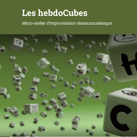
Les hebdoCubes
Micro-atelier d’improvisation réseausocialesque
Skip
to
content