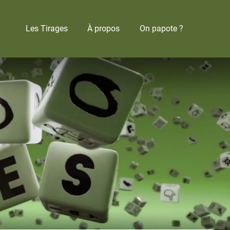
Les Tirages
À propos
On papote ?