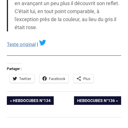
en avançant un peu plus il découvrit son reflet.
C'était lui, en tout point comparable, à
l'exception près de la couleur, au lieu du gris il
était rose.
Texte original
|
Partager :
Twitter
Facebook
Plus
Albert
Navigation
PREVIOUS
NEXT
HEBDOCUBES N°134
HEBDOCUBES N°136
Aribaud
POST:
POST:
Alex
de
Nikolavitch
l’article
Claire