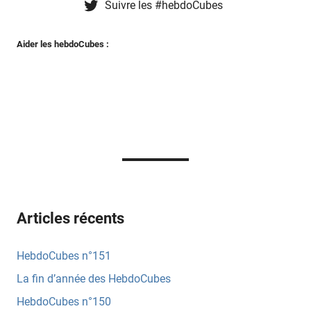
Suivre les #hebdoCubes
Billaud
Cli-
Aider les hebdoCubes :
fugees et
Fantaisie
Denez
Van
Dyck
Elmerlickamul
Fabrys
Besson
Francis
Mizio
Articles récents
Jeremys
Lolopottolo
HebdoCubes n°151
Mathieu
La fin d’année des HebdoCubes
Doublet
HebdoCubes n°150
Vincent