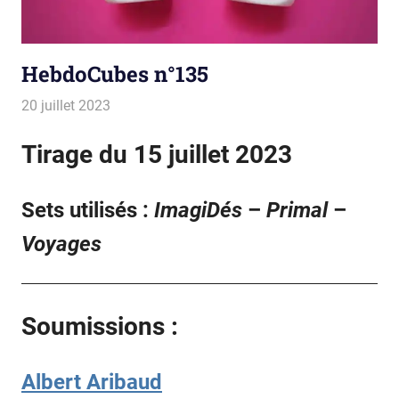
HebdoCubes n°135
20 juillet 2023
La estro de la kubetoj
Tirages
Tirage du 15 juillet 2023
Sets utilisés :
ImagiDés
–
Primal
–
Voyages
Soumissions :
Albert Aribaud