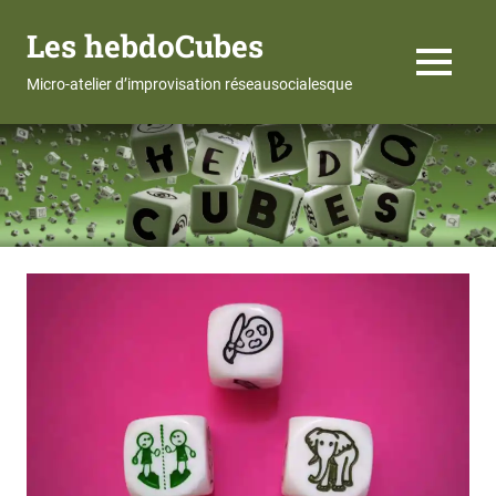
Les hebdoCubes
MENU
Micro-atelier d’improvisation réseausocialesque
Skip
to
content