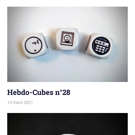
Hebdo-Cubes n°28
13 mars 2021
La estro de la kubetoj
Tirages