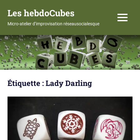
Les hebdoCubes
MENU
Micro-atelier d’improvisation réseausocialesque
Skip
to
content
Étiquette :
Lady Darling