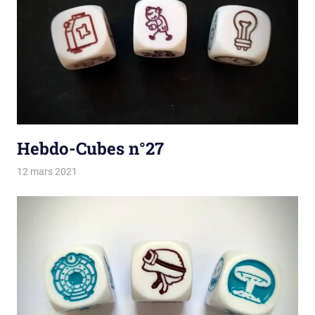
Hebdo-Cubes n°27
12 mars 2021
La estro de la kubetoj
Tirages