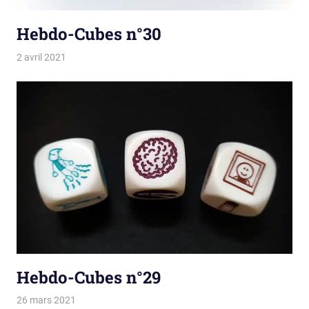
Hebdo-Cubes n°30
2 avril 2021
La estro de la kubetoj
Tirages
Hebdo-Cubes n°29
26 mars 2021
La estro de la kubetoj
Tirages