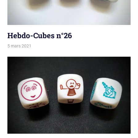
Hebdo-Cubes n°26
5 mars 2021
La estro de la kubetoj
Tirages