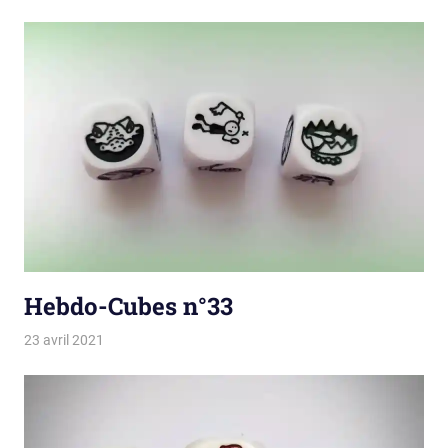
Hebdo-Cubes n°33
23 avril 2021
La estro de la kubetoj
Tirages