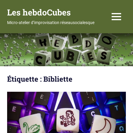
Les hebdoCubes
MENU
Micro-atelier d’improvisation réseausocialesque
Skip
to
content
Étiquette :
Bibliette