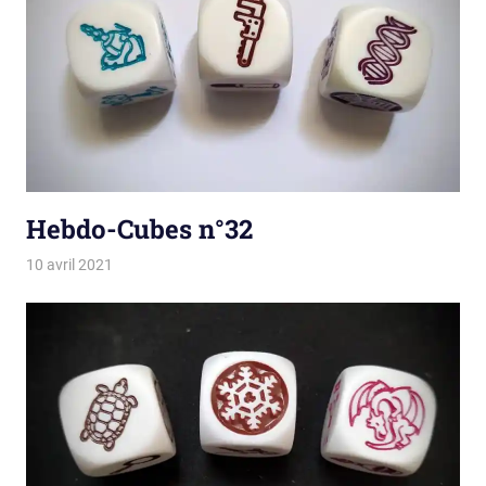
Hebdo-Cubes n°32
10 avril 2021
La estro de la kubetoj
Tirages