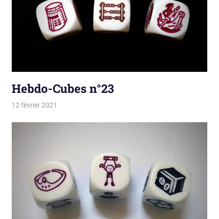
Hebdo-Cubes n°23
12 février 2021
La estro de la kubetoj
Tirages