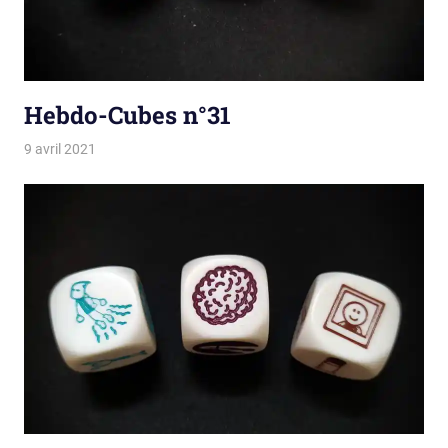
Hebdo-Cubes n°31
9 avril 2021
La estro de la kubetoj
Tirages