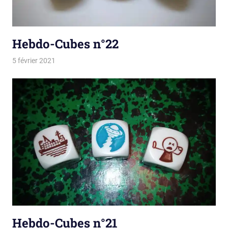
Hebdo-Cubes n°22
5 février 2021
La estro de la kubetoj
Tirages
Hebdo-Cubes n°21