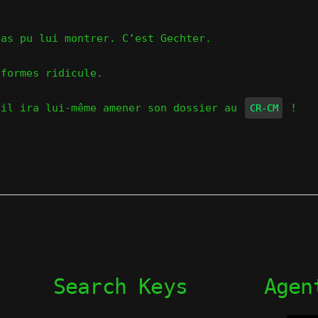
pas pu lui montrer. C’est Gechter.
iformes ridicule.
 il ira lui-même amener son dossier au
!
CR-CM
Search Keys
Agen