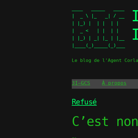
Skip
____   _____   ____   

to
|  _ \ |_   _| / __ \  

content
| |_) |  | |  | |  | | 

|  _ <   | |  | |  | | 

| |_) | _| |_ | |__| | 

|____(_)_____(_)____(_)
Le blog de l'Agent Corl
3I–GCS
À propos
Refusé
C’est no