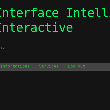
Interface Intell
Interactive
aix
Informations
Services
Log out
n