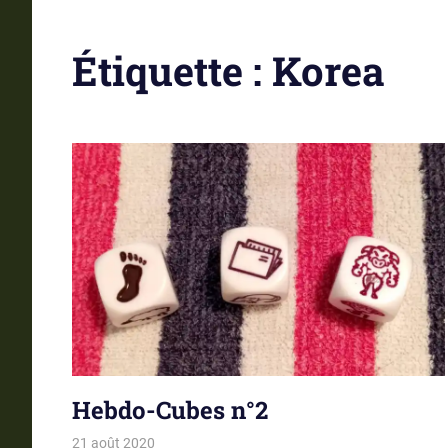
Étiquette :
Korea
Hebdo-Cubes n°2
21 août 2020
La estro de la kubetoj
Tirages