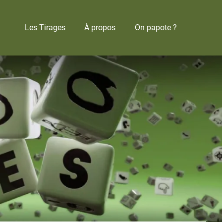
Les Tirages
À propos
On papote ?