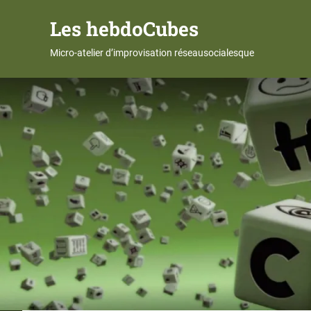
Les hebdoCubes
Micro-atelier d’improvisation réseausocialesque
Skip
to
content