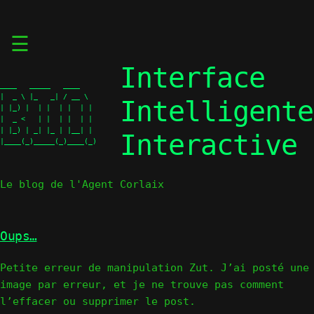
Skip
☰
to
content
Interface
____   _____   ____   

|  _ \ |_   _| / __ \  

Intelligente
| |_) |  | |  | |  | | 

|  _ <   | |  | |  | | 

| |_) | _| |_ | |__| | 

Interactive
|____(_)_____(_)____(_)
Le blog de l'Agent Corlaix
Oups…
Petite erreur de manipulation Zut. J’ai posté une
image par erreur, et je ne trouve pas comment
l’effacer ou supprimer le post.