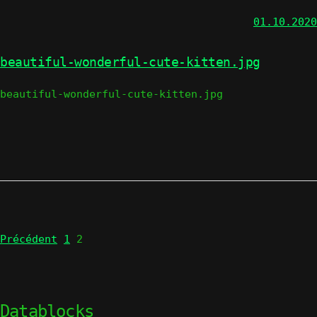
01.10.2020
beautiful-wonderful-cute-kitten.jpg
beautiful-wonderful-cute-kitten.jpg
Page
Page
Précédent
1
2
Datablocks